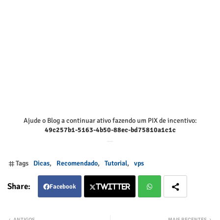
Ajude o Blog a continuar ativo fazendo um PIX de incentivo:
49c257b1-5163-4b50-88ec-bd75810a1c1c
Tags
Dicas
Recomendado
Tutorial
vps
Facebook
Twitter
Twitter
Wha
ANTIGOS
MAIS RECENTES