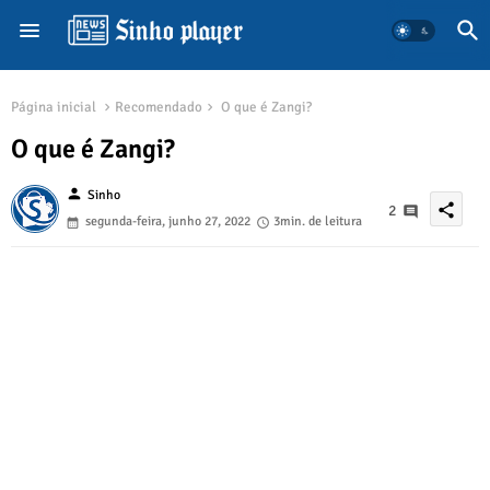
Página inicial
Recomendado
O que é Zangi?
O que é Zangi?
person
Sinho
share
2
segunda-feira, junho 27, 2022
3min. de leitura