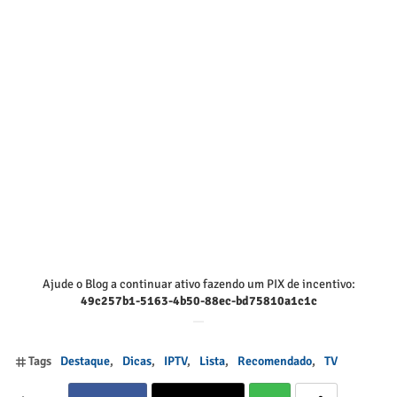
Ajude o Blog a continuar ativo fazendo um PIX de incentivo:
49c257b1-5163-4b50-88ec-bd75810a1c1c
Tags
Destaque
Dicas
IPTV
Lista
Recomendado
TV