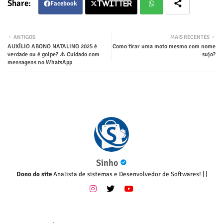
Facebook
Twitter
Twitter
Wha
ANTIGOS
MAIS RECENTES
AUXÍLIO ABONO NATALINO 2025 é
Como tirar uma moto mesmo com nome
tsap
verdade ou é golpe? ⚠️ Cuidado com
sujo?
mensagens no WhatsApp
p
Sinho
Dono do site
Analista de sistemas e Desenvolvedor de Softwares!
|
|