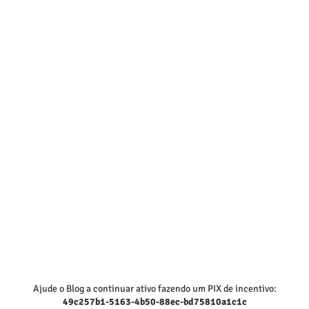
Ajude o Blog a continuar ativo fazendo um PIX de incentivo:
49c257b1-5163-4b50-88ec-bd75810a1c1c