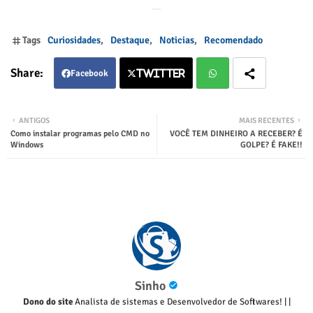
Tags
Curiosidades
Destaque
Noticias
Recomendado
Facebook
Twitter
Twitter
Wha
ANTIGOS
MAIS RECENTES
Como instalar programas pelo CMD no
VOCÊ TEM DINHEIRO A RECEBER? É
tsap
Windows
GOLPE? É FAKE!!
p
Sinho
Dono do site
Analista de sistemas e Desenvolvedor de Softwares!
|
|