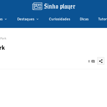
as
Destaques
Curiosidades
Dicas
Tutor
 Park
rk
share
0