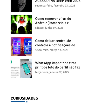
ACESSAR NA DEEP WEB 2026
(ATUALIZADO)
segunda-feira, fevereiro 23, 2026
Como remover vírus do
Android(Comerciais e
propagandas)
sábado, junho 07, 2025
Como deixar central de
controle e notificações do
Xiaomi transparente (Blur)
sexta-feira, março 13, 2026
WhatsApp impedir de tirar
print de foto do perfil não faz
sentido
terça-feira, janeiro 07, 2025
CURIOSIDADES