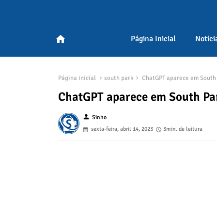
home
Página Inicial
Notíci
Página inicial
south park
ChatGPT aparece em South
ChatGPT aparece em South Pa
person
Sinho
sexta-feira, abril 14, 2023
3min. de leitura