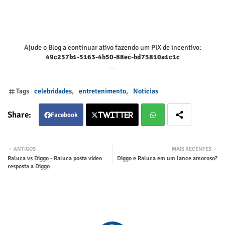
Ajude o Blog a continuar ativo fazendo um PIX de incentivo:
49c257b1-5163-4b50-88ec-bd75810a1c1c
Tags
celebridades
entretenimento
Noticias
Facebook
Twitter
Twitter
Wha
ANTIGOS
MAIS RECENTES
Raluca vs Diggo - Raluca posta vídeo
Diggo e Raluca em um lance amoroso?
tsap
resposta a Diggo
p