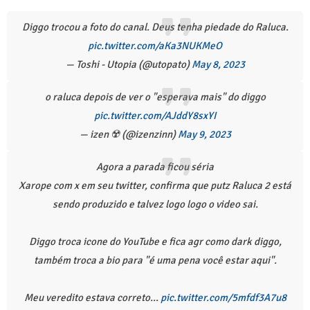
Diggo trocou a foto do canal. Deus tenha piedade do Raluca.
pic.twitter.com/aKa3NUKMeO
— Toshi - Utopia (@utopato)
May 8, 2023
o raluca depois de ver o "esperava mais" do diggo
pic.twitter.com/AJddY8sxYI
— izen ☢️ (@izenzinn)
May 9, 2023
Agora a parada ficou séria
Xarope com x em seu twitter, confirma que putz Raluca 2 está
sendo produzido e talvez logo logo o video sai.
Diggo troca icone do YouTube e fica agr como dark diggo,
também troca a bio para "é uma pena você estar aqui".
Meu veredito estava correto...
pic.twitter.com/5mfdf3A7u8