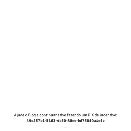
Ajude o Blog a continuar ativo fazendo um PIX de incentivo:
49c257b1-5163-4b50-88ec-bd75810a1c1c