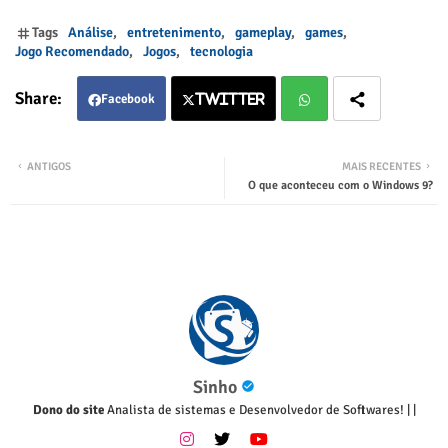
Tags
Análise
entretenimento
gameplay
games
Jogo Recomendado
Jogos
tecnologia
Facebook
Twitter
Twitter
Wha
ANTIGOS
MAIS RECENTES
O que aconteceu com o Windows 9?
tsap
p
Sinho
Dono do site
Analista de sistemas e Desenvolvedor de Softwares!
|
|