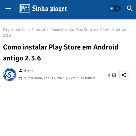
Página inicial
Tutorial
Como instalar Play Store em Android antigo
2.3.6
Como instalar Play Store em Android
antigo 2.3.6
person
Sinho
share
0
quinta-feira, abril 17, 2025
2min. de leitura