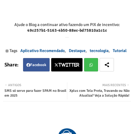
Ajude o Blog a continuar ativo fazendo um PIX de incentivo:
49c257b1-5163-4b50-88ec-bd75810a1c1c
Tags
Aplicativo Recomendado
Destaque
tecnologia
Tutorial
Facebook
Twitter
Twitter
Wha
ANTIGOS
MAIS RECENTES
SMS só serve para fazer SPAM no Brasil
Xplus com Tela Preta, Travando ou Não
tsap
em 2025
Atualiza? Veja a Solução Rápida!
p