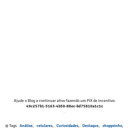
Ajude o Blog a continuar ativo fazendo um PIX de incentivo:
49c257b1-5163-4b50-88ec-bd75810a1c1c
Tags
Análise
celulares
Curiosidades
Destaque
shoppsinho