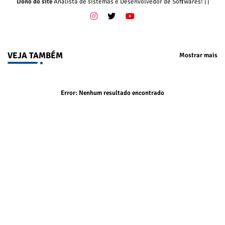
Dono do site
Analista de sistemas e Desenvolvedor de Softwares!
|
|
VEJA TAMBÉM
Mostrar mais
Error:
Nenhum resultado encontrado