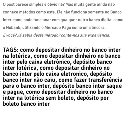
O post parece simples e óbvio né? Mas muita gente ainda não
conhece métodos como este. Ele não funciona somente no Banco
Inter como pode funcionar com qualquer outro banco digital como
o Nubank, utilizando o Mercado Pago como uma âncora.
E você? Já sabia deste método? conte-nos sua experiência.
TAGS: como depositar dinheiro no banco inter
na lotérica, como depositar dinheiro no banco
inter pelo caixa eletrônico, depósito banco
inter lotérica, como depositar dinheiro no
banco inter pelo caixa eletronico, depósito
banco inter não caiu, como fazer transferência
para o banco inter, depósito banco inter saque
e pague, como depositar dinheiro no banco
inter na lotérica sem boleto, depósito por
boleto banco inter