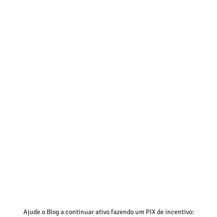
Ajude o Blog a continuar ativo fazendo um PIX de incentivo: