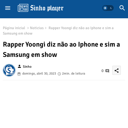
Página inicial
Noticias
Rapper Yoongi diz não ao Iphone e sim a
Samsung em show
Rapper Yoongi diz não ao Iphone e sim a
Samsung em show
person
Sinho
share
0
domingo, abril 30, 2023
2min. de leitura