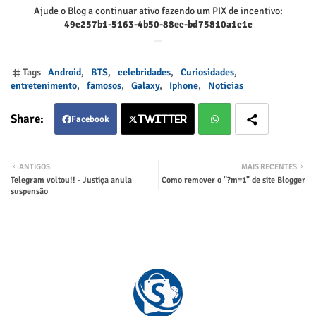
Ajude o Blog a continuar ativo fazendo um PIX de incentivo:
49c257b1-5163-4b50-88ec-bd75810a1c1c
Tags
Android
BTS
celebridades
Curiosidades
entretenimento
famosos
Galaxy
Iphone
Noticias
Facebook
Twitter
Twitter
Wha
ANTIGOS
MAIS RECENTES
Telegram voltou!! - Justiça anula
Como remover o "?m=1" de site Blogger
tsap
suspensão
p