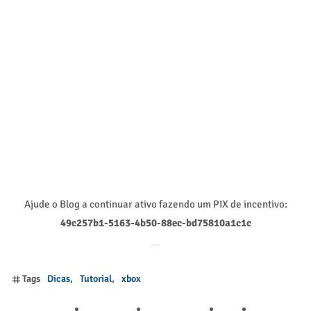
Ajude o Blog a continuar ativo fazendo um PIX de incentivo:
49c257b1-5163-4b50-88ec-bd75810a1c1c
Tags
Dicas
Tutorial
xbox