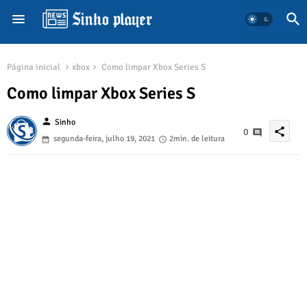
Página inicial
xbox
Como limpar Xbox Series S
Como limpar Xbox Series S
person
Sinho
share
0
segunda-feira, julho 19, 2021
2min. de leitura