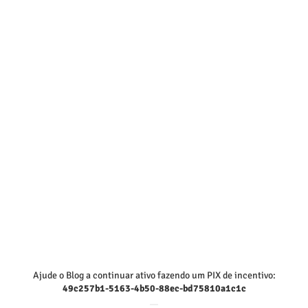
Ajude o Blog a continuar ativo fazendo um PIX de incentivo:
49c257b1-5163-4b50-88ec-bd75810a1c1c