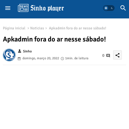
Página inicial
Noticias
Apkadmin fora do ar nesse sábado!
Apkadmin fora do ar nesse sábado!
person
Sinho
share
0
domingo, março 20, 2022
1min. de leitura